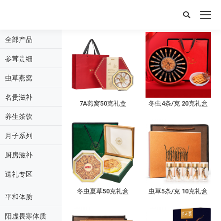
搜
索：
全部产品
参茸贵细
虫草燕窝
名贵滋补
7A燕窝50克礼盒
冬虫4条/克 20克礼盒
养生茶饮
月子系列
厨房滋补
送礼专区
冬虫夏草50克礼盒
虫草5条/克 10克礼盒
平和体质
阳虚畏寒体质