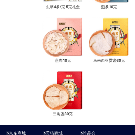
虫草4条/克 5克礼盒
燕条10克
燕肉10克
马来西亚贡盏30克
三角盏30克
京东商城
天猫商城
唯品会