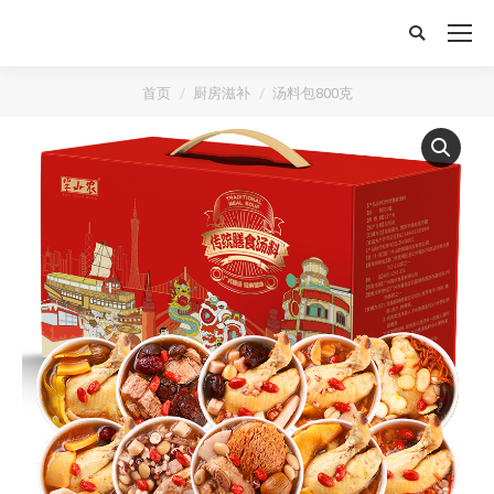
搜
索：
首页
厨房滋补
汤料包800克