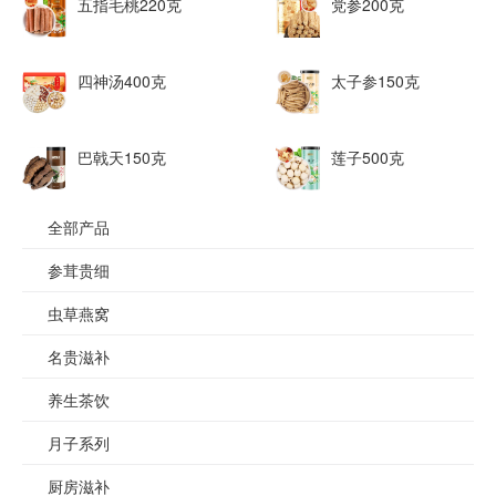
五指毛桃220克
党参200克
四神汤400克
太子参150克
巴戟天150克
莲子500克
全部产品
参茸贵细
虫草燕窝
名贵滋补
养生茶饮
月子系列
厨房滋补