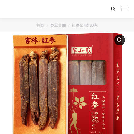
搜
索：
首页
参茸贵细
红参条4支80克