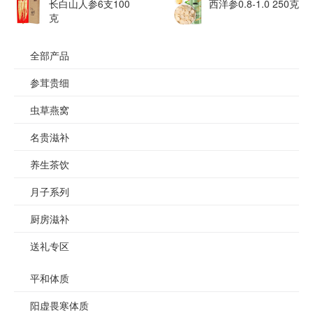
长白山人参6支100
西洋参0.8-1.0 250克
克
全部产品
参茸贵细
虫草燕窝
名贵滋补
养生茶饮
月子系列
厨房滋补
送礼专区
平和体质
阳虚畏寒体质