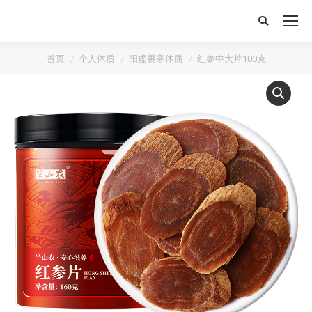
搜
索：
首页
个人体质
阳虚畏寒体质
红参中大片100克