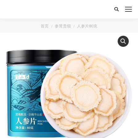
搜
索：
首页
参茸贵细
人参片80克